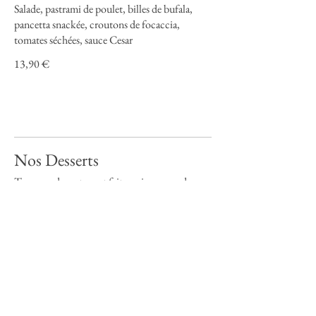
Salade, pastrami de poulet, billes de bufala,
pancetta snackée, croutons de focaccia,
tomates séchées, sauce Cesar
13,90 €
Nos Desserts
Tous nos desserts sont faits maison avec des
produits frais et de saison.
TIRAMISU CAFFE VANIGLIA
Le tiramisu traditionnel avec sa touche de
vanille
6,90 €